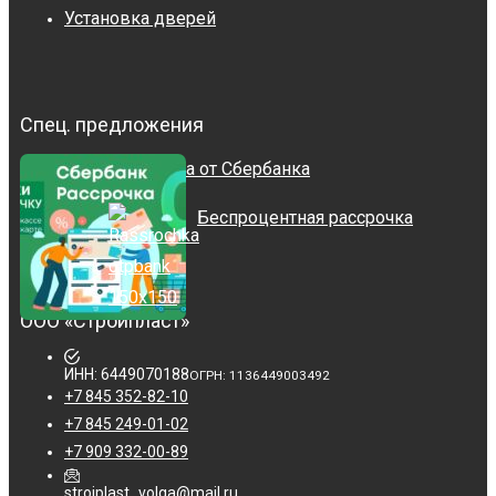
Установка дверей
Спец. предложения
Рассрочка от Сбербанка
Беспроцентная рассрочка
ООО «Стройпласт»
ИНН: 6449070188
ОГРН: 1136449003492
+7 845 352-82-10
+7 845 249-01-02
+7 909 332-00-89
stroiplast_volga@mail.ru