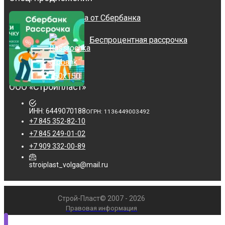
Рассрочка от Сбербанка
Беспроцентная рассрочка
ООО «Стройпласт»
ИНН: 6449070188
ОГРН: 1136449003492
+7 845 352-82-10
+7 845 249-01-02
+7 909 332-00-89
stroiplast_volga@mail.ru
Строй-Пласт© 2007 - 2026
Правовая информация