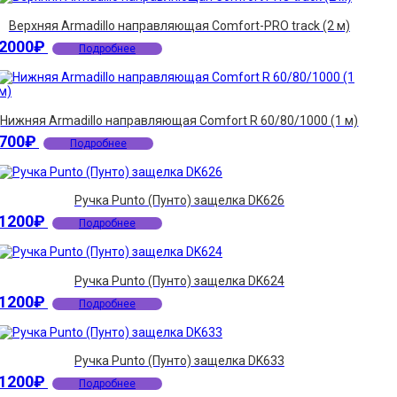
Верхняя Armadillo направляющая Comfort-PRO track (2 м)
2000
₽
Подробнее
Нижняя Armadillo направляющая Comfort R 60/80/1000 (1 м)
700
₽
Подробнее
Ручка Punto (Пунто) защелка DK626
1200
₽
Подробнее
Ручка Punto (Пунто) защелка DK624
1200
₽
Подробнее
Ручка Punto (Пунто) защелка DK633
1200
₽
Подробнее