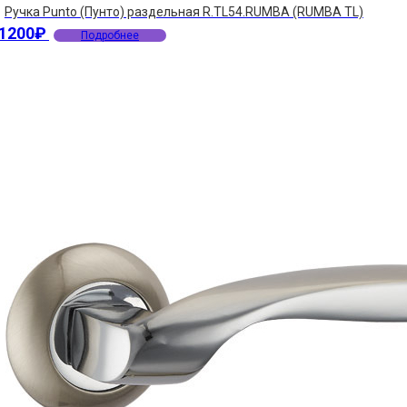
Ручка Punto (Пунто) раздельная R.TL54.RUMBA (RUMBA TL)
1200
₽
Подробнее