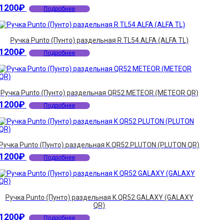
1200
₽
Подробнее
Ручка Punto (Пунто) раздельная R.TL54.ALFA (ALFA TL)
1200
₽
Подробнее
Ручка Punto (Пунто) раздельная QR52.METEOR (METEOR QR)
1200
₽
Подробнее
Ручка Punto (Пунто) раздельная K.QR52.PLUTON (PLUTON QR)
1200
₽
Подробнее
Ручка Punto (Пунто) раздельная K.QR52.GALAXY (GALAXY
QR)
1200
₽
Подробнее