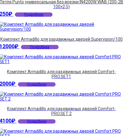
Петля Punto универсальная без врезки IN4200W WAB (200-2B
100×2,5)
250
₽
Подробнее
Комплект Armadillo для раздвижных дверей Supervision/100
12000
₽
Подробнее
Комплект Armadillo для раздвижных дверей Comfort-
PRO.SET1
2000
₽
Подробнее
Комплект Armadillo для раздвижных дверей Comfort-
PRO.SET 2
4100
₽
Подробнее