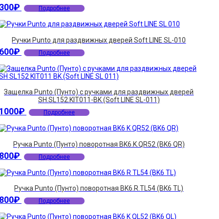
300
₽
Подробнее
Ручки Punto для раздвижных дверей Soft LINE SL-010
600
₽
Подробнее
Защелка Punto (Пунто) с ручками для раздвижных дверей
SH.SL152.KIT011-BK (Soft LINE SL-011)
1000
₽
Подробнее
Ручка Punto (Пунто) поворотная BK6.K.QR52 (BK6 QR)
800
₽
Подробнее
Ручка Punto (Пунто) поворотная BK6.R.TL54 (BK6 TL)
800
₽
Подробнее