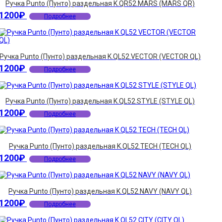
Ручка Punto (Пунто) раздельная K.QR52.MARS (MARS QR)
1200
₽
Подробнее
Ручка Punto (Пунто) раздельная K.QL52.VECTOR (VECTOR QL)
1200
₽
Подробнее
Ручка Punto (Пунто) раздельная K.QL52.STYLE (STYLE QL)
1200
₽
Подробнее
Ручка Punto (Пунто) раздельная K.QL52.TECH (TECH QL)
1200
₽
Подробнее
Ручка Punto (Пунто) раздельная K.QL52.NAVY (NAVY QL)
1200
₽
Подробнее