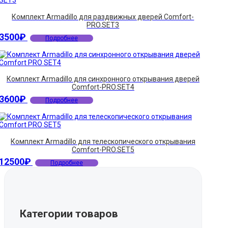
Комплект Armadillo для раздвижных дверей Comfort-
PRO.SET3
3500
₽
Подробнее
Комплект Armadillo для синхронного открывания дверей
Comfort-PRO.SET4
3600
₽
Подробнее
Комплект Armadillo для телескопического открывания
Comfort-PRO.SET5
12500
₽
Подробнее
Категории товаров