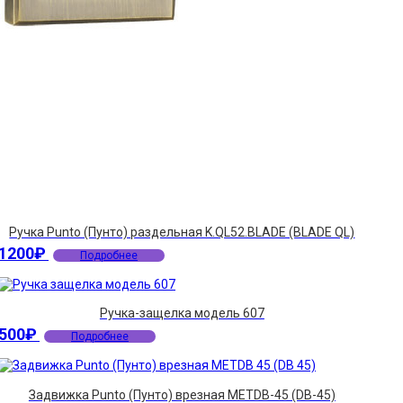
Ручка Punto (Пунто) раздельная K.QL52.BLADE (BLADE QL)
1200
₽
Подробнее
Ручка-защелка модель 607
500
₽
Подробнее
Задвижка Punto (Пунто) врезная METDB-45 (DB-45)