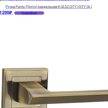
Ручка Punto (Пунто) раздельная K.QL52.CITY (CITY QL)
1200
₽
Подробнее