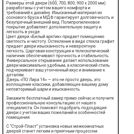
Размеры этой двери (600, 700, 800, 900 х 2000 мм)
разработаны с учетом вашего комфорта и
требований к дизайну. Изысканный материал из
соснового бруса и МДФ гарантирует долговечность и
безупречный внешний вид. Полипропиленовое
покрытие добавляет дополнительную защиту и
легкость в уходе.
Цвет двери «Белый арктик» придает помещению
светлость и чистоту. Остекление в виде стекла графит
придает двери изысканность и невероятную
легкость. Царговая конструкция и телескопический
наличник обеспечивают прочность и стабильность.
Универсальное открывание делает использование
двери максимально удобным, а классический стиль
подчеркивает ваш утонченный вкус и внимание к
деталям.
Дверь «ПО Лира 14» — это не просто дверь, это
воплощение классики, добавляющее вашему дому
неповторимый шарм и изысканность.
Закажите бесплатный замер прямо сейчас и получите
профессиональную консультацию от нашего
специалиста. Он поможет подобрать подходящие
двери с учетом ваших пожеланий и особенностей
помещения.
С “Строй-Пласт” установка новых межкомнатных
дверей станет легким и приятным процессом.