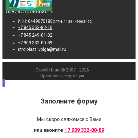
ООО «Стройпласт»
ИНН: 6449070188
ОГРН: 1136449003492
+7 845 352-82-10
+7 845 249-01-02
+7 909 332-00-89
stroiplast_volga@mail.ru
Строй-Пласт© 2007 - 2026
Правовая информация
Заполните форму
Мы скоро свяжемся с Вами
или звоните
+7 909 332-00-89