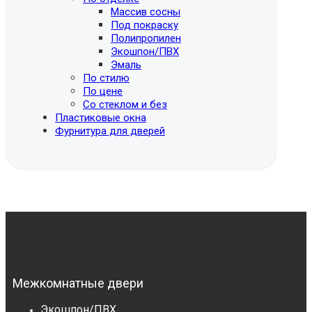
Массив сосны
Под покраску
Полипропилен
Экошпон/ПВХ
Эмаль
По стилю
По цене
Со стеклом и без
Пластиковые окна
Фурнитура для дверей
Межкомнатные двери
Экошпон/ПВХ