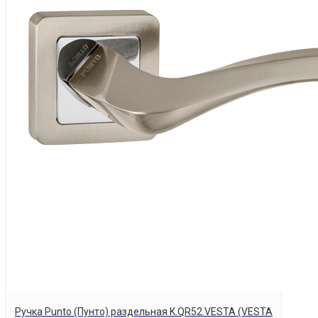
Ручка Punto (Пунто) раздельная K.QR52.VESTA (VESTA