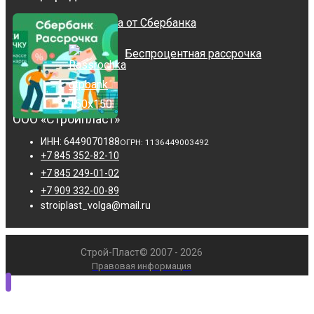
Рассрочка от Сбербанка
Беспроцентная рассрочка
ООО «Стройпласт»
ИНН: 6449070188
ОГРН: 1136449003492
+7 845 352-82-10
+7 845 249-01-02
+7 909 332-00-89
stroiplast_volga@mail.ru
Строй-Пласт© 2007 - 2026
Правовая информация