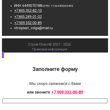
ИНН: 6449070188
ОГРН: 1136449003492
+7 845 352-82-10
+7 845 249-01-02
+7 909 332-00-89
stroiplast_volga@mail.ru
Строй-Пласт© 2007 - 2026
Правовая информация
Заполните форму
Мы скоро свяжемся с Вами
или звоните
+7 909 332-00-89