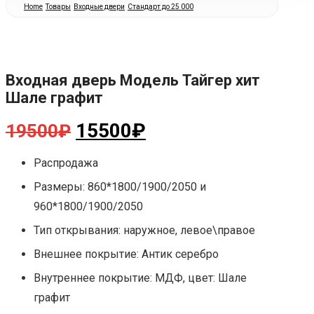
Home
Товары
Входные двери
Стандарт до 25 000
Входная дверь Модель Тайгер хит
Шале графит
Первоначальная
Текущая
15500
₽
19500
₽
цена
цена:
Распродажа
составляла
15500₽.
Размеры: 860*1800/1900/2050 и
19500₽.
960*1800/1900/2050
Тип открывания: наружное, левое\правое
Внешнее покрытие: Антик серебро
Внутреннее покрытие: МДФ, цвет: Шале
графит