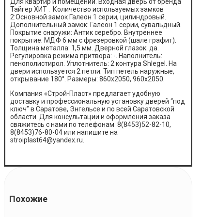
Для квартир и помещений. Входная дверь от бренда
Тайгер ХИТ . Количество используемых замков
2:Основной замок Галеон 1 серии, цилиндровый.
Дополнительный замок: Галеон 1 серии, сувальдный.
Покрытие снаружи: Антик серебро. Внутреннее
покрытие: МДФ 6 мм с фрезеровкой (шале графит).
Толщина металла: 1,5 мм. Дверной глазок: да.
Регулировка режима притвора: -. Наполнитель:
пенополистирол. Уплотнитель: 2 контура Shlegel. На
двери используется 2 петли. Тип петель наружные,
открывание 180°. Размеры: 860х2050, 960х2050.
Компания «Строй-Пласт» предлагает удобную
доставку и профессиональную установку дверей “под
ключ” в Саратове, Энгельсе и по всей Саратовской
области. Для консультации и оформления заказа
свяжитесь с нами по телефонам 8(8453)52-82-10,
8(8453)76-80-04 или напишите на
stroiplast64@yandex.ru.
Похожие