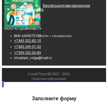
Беспроцентная рассрочка
ООО «Стройпласт»
ИНН: 6449070188
ОГРН: 1136449003492
+7 845 352-82-10
+7 845 249-01-02
+7 909 332-00-89
stroiplast_volga@mail.ru
Строй-Пласт© 2007 - 2026
Правовая информация
Заполните форму